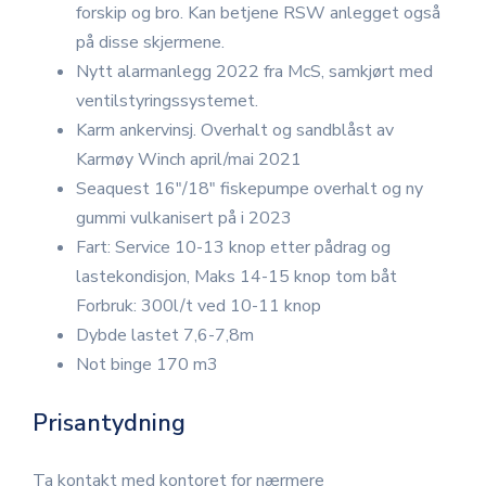
forskip og bro. Kan betjene RSW anlegget også
på disse skjermene.
Nytt alarmanlegg 2022 fra McS, samkjørt med
ventilstyringssystemet.
Karm ankervinsj. Overhalt og sandblåst av
Karmøy Winch april/mai 2021
Seaquest 16"/18" fiskepumpe overhalt og ny
gummi vulkanisert på i 2023
Fart: Service 10-13 knop etter pådrag og
lastekondisjon, Maks 14-15 knop tom båt
Forbruk: 300l/t ved 10-11 knop
Dybde lastet 7,6-7,8m
Not binge 170 m3
Prisantydning
Ta kontakt med kontoret for nærmere