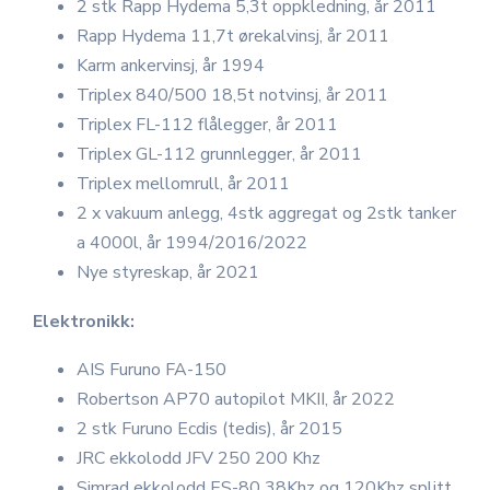
2 stk Rapp Hydema 5,3t oppkledning, år 2011
Rapp Hydema 11,7t ørekalvinsj, år 2011
Karm ankervinsj, år 1994
Triplex 840/500 18,5t notvinsj, år 2011
Triplex FL-112 flålegger, år 2011
Triplex GL-112 grunnlegger, år 2011
Triplex mellomrull, år 2011
2 x vakuum anlegg, 4stk aggregat og 2stk tanker
a 4000l, år 1994/2016/2022
Nye styreskap, år 2021
Elektronikk:
AIS Furuno FA-150
Robertson AP70 autopilot MKII, år 2022
2 stk Furuno Ecdis (tedis), år 2015
JRC ekkolodd JFV 250 200 Khz
Simrad ekkolodd ES-80 38Khz og 120Khz splitt