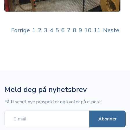
Forrige
1
2
3
4
5
6
7
8
9
10
11
Neste
Meld deg på nyhetsbrev
Få tilsendt nye prospekter og kvoter på e-post.