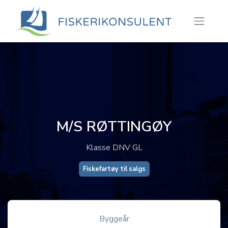
M/S RØTTINGØY
Klasse DNV GL
Fiskefartøy til salgs
Byggeår