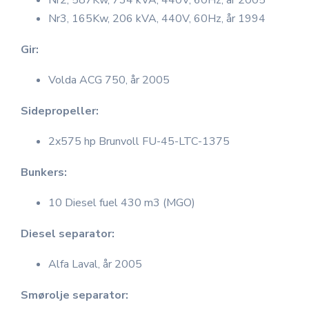
Nr2, 587Kw, 734 kVA, 440V, 60Hz, år 2005
Nr3, 165Kw, 206 kVA, 440V, 60Hz, år 1994
Gir:
Volda ACG 750, år 2005
Sidepropeller:
2x575 hp Brunvoll FU-45-LTC-1375
Bunkers:
10 Diesel fuel 430 m3 (MGO)
Diesel separator:
Alfa Laval, år 2005
Smørolje separator: