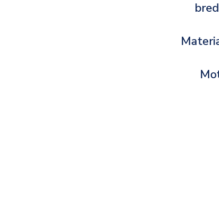
bre
Materi
Mo