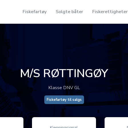
Fiskefartøy
Solgte båter
Fiskerettigheter
M/S RØTTINGØY
Klasse DNV GL
Fiskefartøy til salgs
r
Kjenningsignal