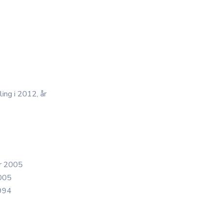
ing i 2012, år
år 2005
2005
1994