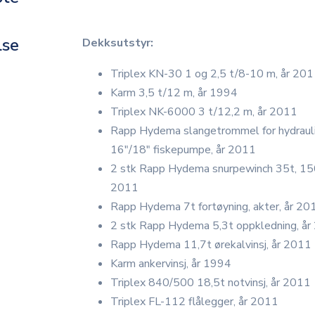
lse
Dekksutstyr:
Triplex KN-30 1 og 2,5 t/8-10 m, år 20
Karm 3,5 t/12 m, år 1994
Triplex NK-6000 3 t/12,2 m, år 2011
Rapp Hydema slangetrommel for hydraul
16"/18" fiskepumpe, år 2011
2 stk Rapp Hydema snurpewinch 35t, 1
2011
Rapp Hydema 7t fortøyning, akter, år 20
2 stk Rapp Hydema 5,3t oppkledning, å
Rapp Hydema 11,7t ørekalvinsj, år 2011
Karm ankervinsj, år 1994
Triplex 840/500 18,5t notvinsj, år 2011
Triplex FL-112 flålegger, år 2011