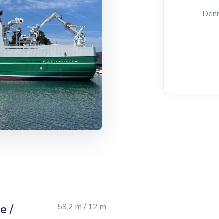
Denn
e /
59,2 m / 12 m