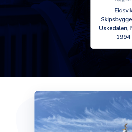
Eidsvi
Skipsbygger
Uskedalen, 
1994