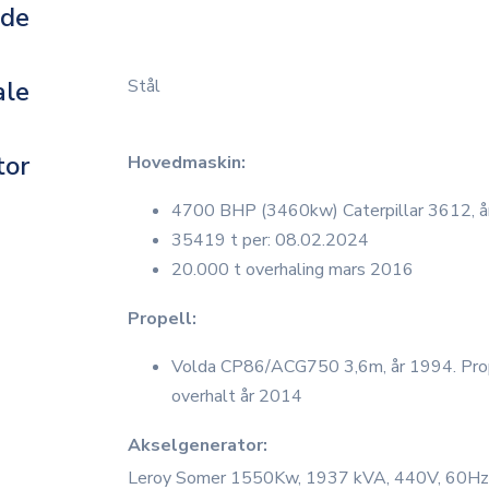
dde
ale
Stål
tor
Hovedmaskin:
4700 BHP (3460kw) Caterpillar 3612, 
35419 t per: 08.02.2024
20.000 t overhaling mars 2016
Propell:
Volda CP86/ACG750 3,6m, år 1994. Prop
overhalt år 2014
Akselgenerator:
Leroy Somer 1550Kw, 1937 kVA, 440V, 60Hz,