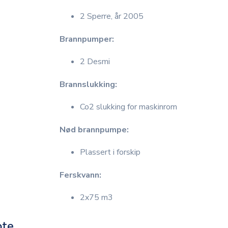
2 Sperre, år 2005
Brannpumper:
2 Desmi
Brannslukking:
Co2 slukking for maskinrom
Nød brannpumpe:
Plassert i forskip
Ferskvann:
2x75 m3
ote