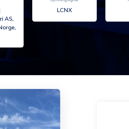
k
LCNX
i AS,
Norge,