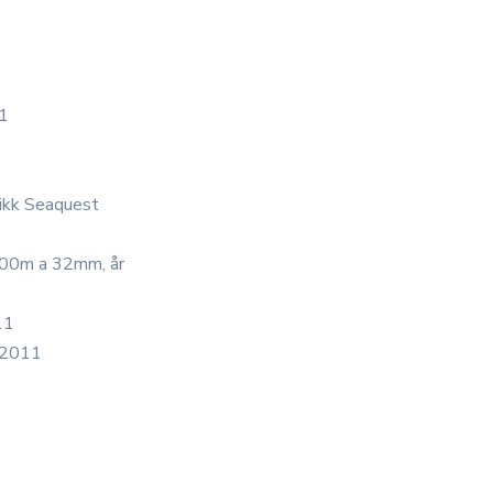
11
ikk Seaquest
500m a 32mm, år
11
r 2011