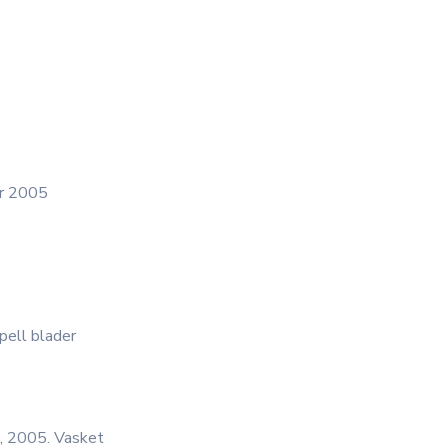
år 2005
ell blader
 2005. Vasket