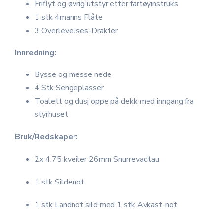
Friflyt og øvrig utstyr etter fartøyinstruks
1 stk 4manns Flåte
3 Overlevelses-Drakter
Innredning:
Bysse og messe nede
4 Stk Sengeplasser
Toalett og dusj oppe på dekk med inngang fra
styrhuset
Bruk/Redskaper:
2x 4.75 kveiler 26mm Snurrevadtau
1 stk Sildenot
1 stk Landnot sild med 1 stk Avkast-not