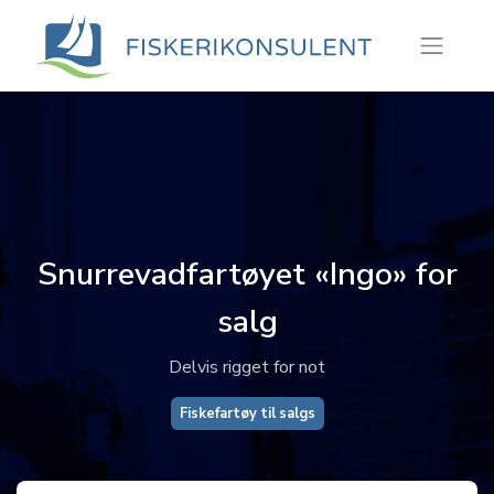
Snurrevadfartøyet «Ingo» for
salg
Delvis rigget for not
Fiskefartøy til salgs