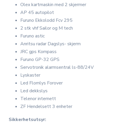
Olex kartmaskin med 2 skjermer
AP 45 autopilot
Furuno Ekkolodd Fcv 295
2 stk vhf Sailor og M tech
Furuno astic
Anritsu radar Dagslys- skjerm
JRC gps Kompass
Furuno GP-32 GPS
Servotronik alarmsentral ls-88/24V
Lyskaster
Led Flomlys Forover
Led dekkslys
Telenor internett
ZF Hendelsett 3 enheter
Sikkerhetsutsyr: