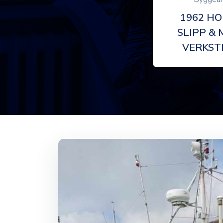
1962 H
SLIPP & 
VERKST