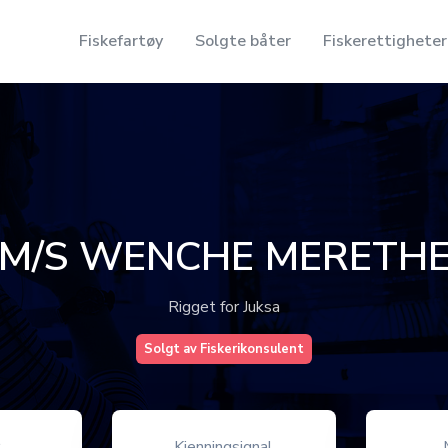
Fiskefartøy
Solgte båter
Fiskerettigheter
M/S WENCHE MERETH
Rigget for Juksa
Solgt av Fiskerikonsulent
r
Kjenningsignal