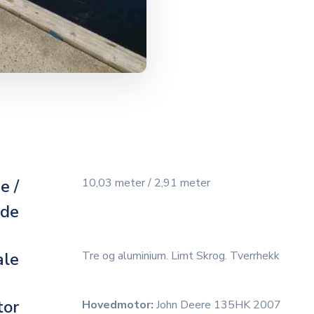
e /
10,03 meter / 2,91 meter
dde
ale
Tre og aluminium. Limt Skrog. Tverrhekk
tor
Hovedmotor:
John Deere 135HK 2007