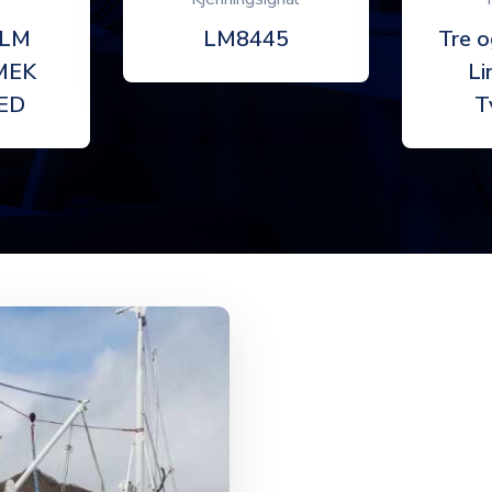
OLM
LM8445
Tre o
MEK
Li
ED
T