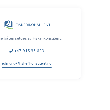
e båten selges av Fiskerikonsulent.
+47 915 33 690
edmund@fiskerikonsulent.no