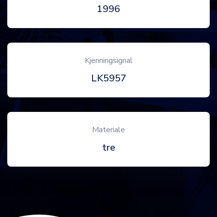
1996
Kjenningsignal
LK5957
Materiale
tre