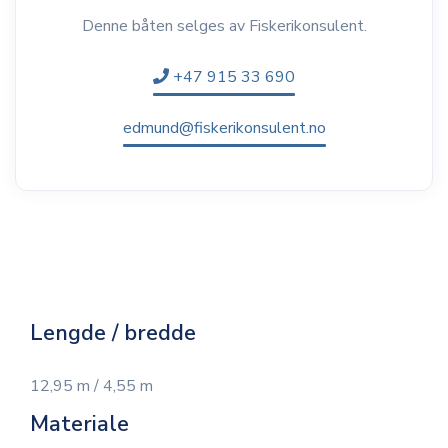
Denne båten selges av Fiskerikonsulent.
+47 915 33 690
edmund@fiskerikonsulent.no
Lengde / bredde
12,95 m / 4,55 m
Materiale