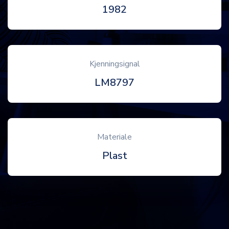
1982
Kjenningsignal
LM8797
Materiale
Plast