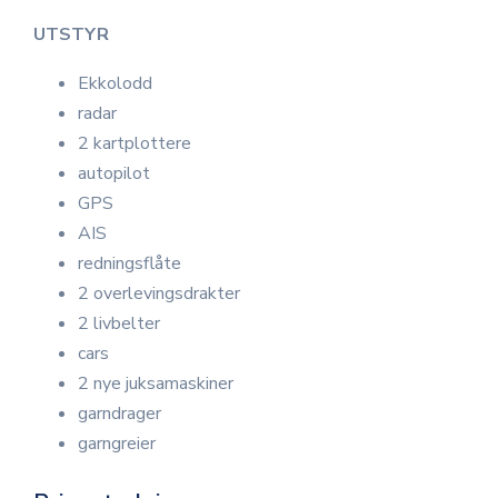
UTSTYR
Ekkolodd
radar
2 kartplottere
autopilot
GPS
AIS
redningsflåte
2 overlevingsdrakter
2 livbelter
cars
2 nye juksamaskiner
garndrager
garngreier