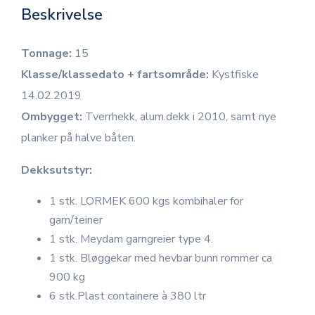
Beskrivelse
Tonnage:
15
Klasse/klassedato + fartsområde:
Kystfiske
14.02.2019
Ombygget:
Tverrhekk, alum.dekk i 2010, samt nye
planker på halve båten.
Dekksutstyr:
1 stk. LORMEK 600 kgs kombihaler for
garn/teiner
1 stk. Meydam garngreier type 4.
1 stk. Bløggekar med hevbar bunn rommer ca
900 kg
6 stk.Plast containere à 380 ltr