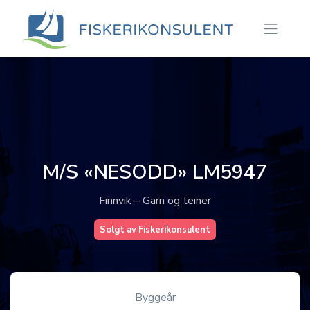
M/S «NESODD» LM5947
Finnvik – Garn og teiner
Solgt av Fiskerikonsulent
Byggeår