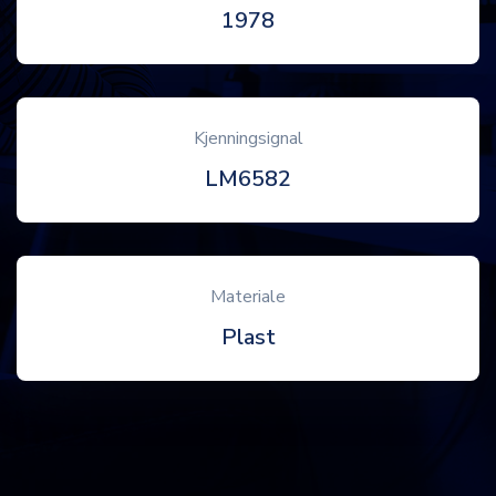
1978
Kjenningsignal
LM6582
Materiale
Plast