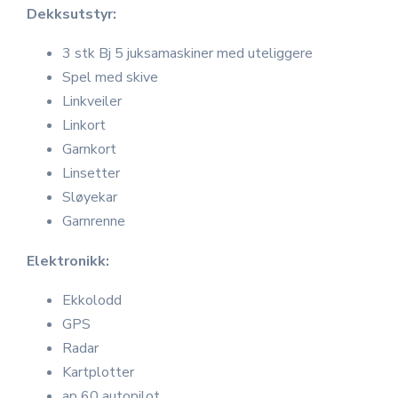
Dekksutstyr:
3 stk Bj 5 juksamaskiner med uteliggere
Spel med skive
Linkveiler
Linkort
Garnkort
Linsetter
Sløyekar
Garnrenne
Elektronikk:
Ekkolodd
GPS
Radar
Kartplotter
ap 60 autopilot