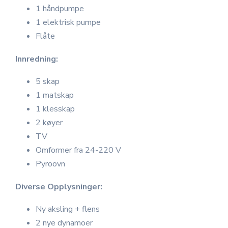
1 håndpumpe
1 elektrisk pumpe
Flåte
Innredning:
5 skap
1 matskap
1 klesskap
2 køyer
TV
Omformer fra 24-220 V
Pyroovn
Diverse Opplysninger:
Ny aksling + flens
2 nye dynamoer