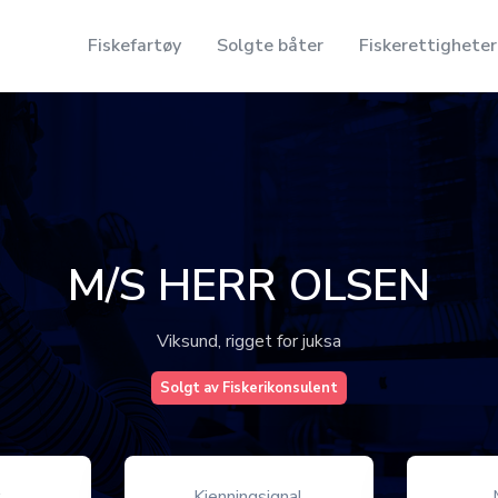
Fiskefartøy
Solgte båter
Fiskerettigheter
M/S HERR OLSEN
Viksund, rigget for juksa
Solgt av Fiskerikonsulent
r
Kjenningsignal