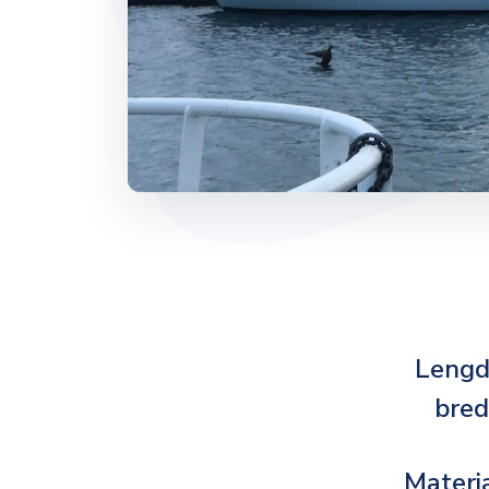
Lengd
bre
Materi