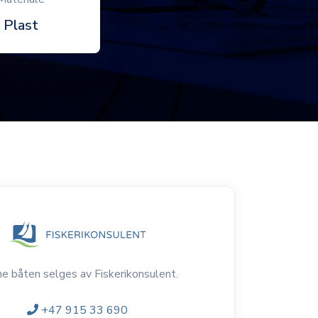
Plast
e båten selges av Fiskerikonsulent.
+47 915 33 690