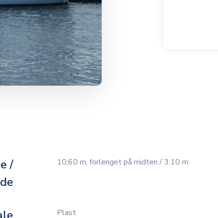
e /
10,60 m, forlenget på midten / 3,10 m
dde
ale
Plast