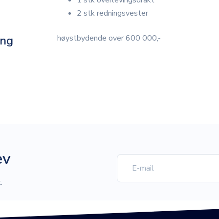
1 stk overlevingsdrakt
2 stk redningsvester
ing
høystbydende over 600 000,-
ev
.