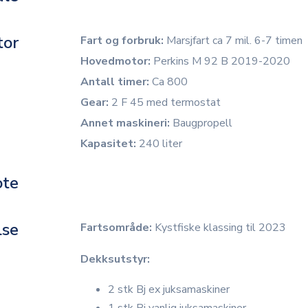
tor
Fart og forbruk:
Marsjfart ca 7 mil. 6-7 timen
Hovedmotor:
Perkins M 92 B 2019-2020
Antall timer:
Ca 800
Gear:
2 F 45 med termostat
Annet maskineri:
Baugpropell
Kapasitet:
240 liter
ote
lse
Fartsområde:
Kystfiske klassing til 2023
Dekksutstyr:
2 stk Bj ex juksamaskiner