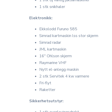
1 stk Bj vanlig juksamaskiner
1 stk snikhaler
Elektronikk:
Ekkolodd Furuno 585
Simrad kartmaskin lss stor skjerm
Simrad radar
JML kartmaskin
16" Ohlson skjerm
Raymarine VHF
Nytt el-anlegg maskin
2 stk Servitek 4 kw varmere
Fri-flyt
Raketter
Sikkerhetsutstyr: