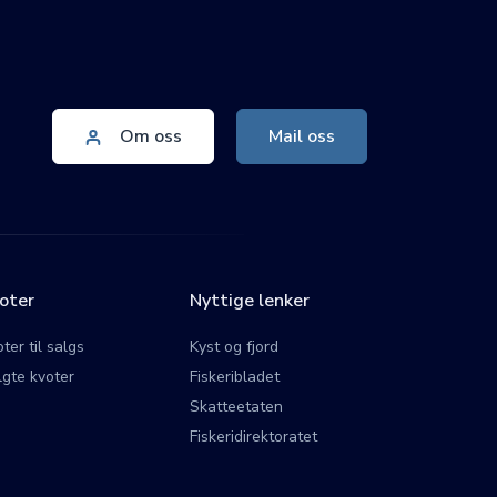
Om oss
Mail oss
oter
Nyttige lenker
ter til salgs
Kyst og fjord
lgte kvoter
Fiskeribladet
Skatteetaten
Fiskeridirektoratet