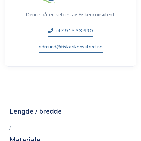
Denne båten selges av Fiskerikonsulent.
+47 915 33 690
edmund@fiskerikonsulent.no
Lengde / bredde
/
Materiale