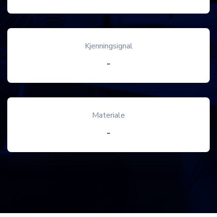
Kjenningsignal
-
Materiale
-