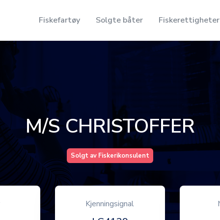
Fiskefartøy
Solgte båter
Fiskerettigheter
M/S CHRISTOFFER
Solgt av Fiskerikonsulent
r
Kjenningsignal