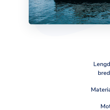
Lengd
bre
Materi
Mo