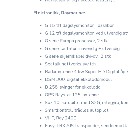
Navigasjons- og fiskeletingsutstyr.
Elektronikk, Raymarine:
G 15 tft dagslysmonitor, i dashbor
G 12 tft dagslysmonitor, ved utvendig st
G serie Europa prosessor, 2 stk
G serie tastatur, innvendig + utvendig
G serie skjermkabel dvi-dvi, 2 stk
Seatalk nettverks switch
Radarantenne 4 kw Super HD Digital åp
DSM 300, digital ekkoloddmodul
B 258, svinger for ekkolodd
GPS Raystar 125, antenne
Spx 10, autopilot med S2G, rategyro, ko
Smartkontroll trådløs autopilot
VHF, Ray 240E
Easy TRX AIS transponder, sender/mott