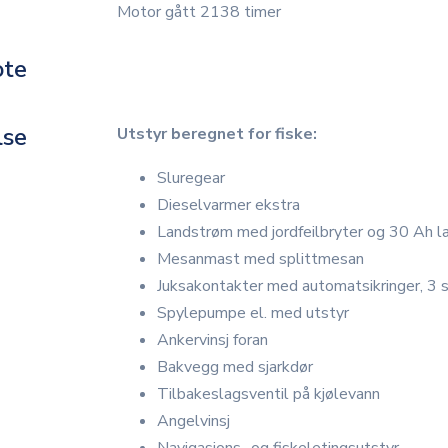
Motor gått 2138 timer
ote
lse
Utstyr beregnet for fiske:
Sluregear
Dieselvarmer ekstra
Landstrøm med jordfeilbryter og 30 Ah l
Mesanmast med splittmesan
Juksakontakter med automatsikringer, 3 
Spylepumpe el. med utstyr
Ankervinsj foran
Bakvegg med sjarkdør
Tilbakeslagsventil på kjølevann
Angelvinsj