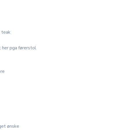
g teak
 her pga førerstol
ere
d
eget ønske