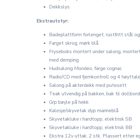
Dekkslys
Ekstrautstyr:
Badeplattform forlenget, rustfritt stål o
Farget skrog, mørk blå
Fryseboks montert under salong, montert
med demping
Hudsalong Mondeo, farge cognac
Radio/CD med fjernkontroll og 4 høyttal
Salong på akterdekk med putesett
Teak utvendig på bakken, bak til dollbor
Grp bøyle på hekk
Kalesje/skyvetak dyp marineblå
Skyvetakluke i hardtopp, elektrisk SB
Skyvetakluke i hardtopp, elektrisk BB
Ekstra 12v uttak, 2 stk. Plassert etter 