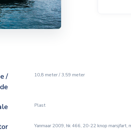
e /
10,8 meter / 3,59 meter
dde
ale
Plast
tor
Yanmaar 2009, hk 466, 20-22 knop marsjfart, 