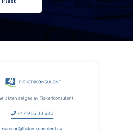
Plast
e båten selges av Fiskerikonsulent.
+47 915 33 690
edmund@fiskerikonsulent.no