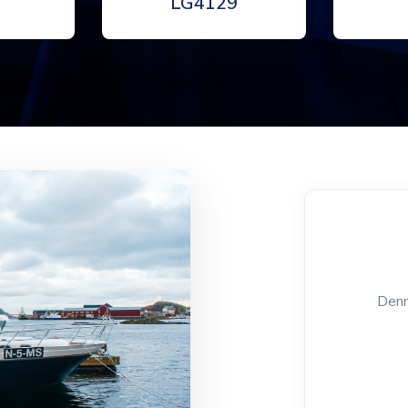
LG4129
Denn