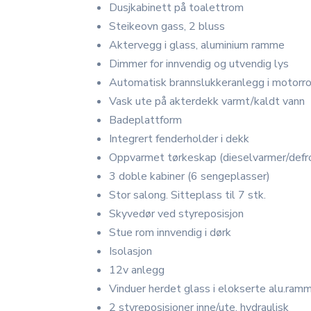
Dusjkabinett på toalettrom
Steikeovn gass, 2 bluss
Aktervegg i glass, aluminium ramme
Dimmer for innvendig og utvendig lys
Automatisk brannslukkeranlegg i motorr
Vask ute på akterdekk varmt/kaldt vann
Badeplattform
Integrert fenderholder i dekk
Oppvarmet tørkeskap (dieselvarmer/defr
3 doble kabiner (6 sengeplasser)
Stor salong. Sitteplass til 7 stk.
Skyvedør ved styreposisjon
Stue rom innvendig i dørk
Isolasjon
12v anlegg
Vinduer herdet glass i elokserte alu.ram
2 styreposisjoner inne/ute, hydraulisk