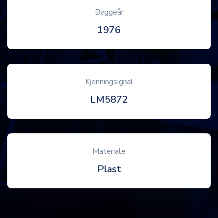
Byggeår
1976
Kjenningsignal
LM5872
Materiale
Plast