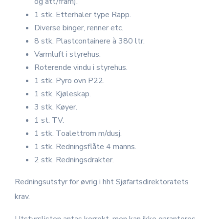
og att/fram).
1 stk. Etterhaler type Rapp.
Diverse binger, renner etc.
8 stk. Plastcontainere à 380 ltr.
Varmluft i styrehus.
Roterende vindu i styrehus.
1 stk. Pyro ovn P22.
1 stk. Kjøleskap.
3 stk. Køyer.
1 st. TV.
1 stk. Toalettrom m/dusj.
1 stk. Redningsflåte 4 manns.
2 stk. Redningsdrakter.
Redningsutstyr for øvrig i hht Sjøfartsdirektoratets
krav.